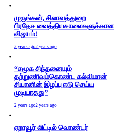
முருங்கன், சிலாவத்துறை
பிரதேச வைத்தியசாலைகளுக்கான
விஜயம்!
2 years ago
2 years ago
“சமூக சிந்தனையும்
தற்றுணிவும்கொண்ட கல்விமான்
சியானின் இழப்பு ஈடு செய்ய
முடியாதது”
2 years ago
2 years ago
ஏறாவூர் லிட்டில் வொண்டர்