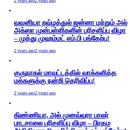
2 years ago
2 years ago
வவுனியா றவ்ழத்துல் ஜன்னா மற்றும் அல்
அக்ஸா முன்பள்ளிகளின் பரிசளிப்பு விழா
– முத்து முஹம்மட் எம்.பி பங்கேற்பு!
2 years ago
2 years ago
குருநாகல் மாவட்டத்தில் வாக்களித்த
மக்களுக்கு நன்றி தெரிவிப்பு!
2 years ago
2 years ago
கிண்ணியா, அல் முனவ்வரா பாலர்
பாடசாலை பரிசளிப்பு விழா – பிரதம