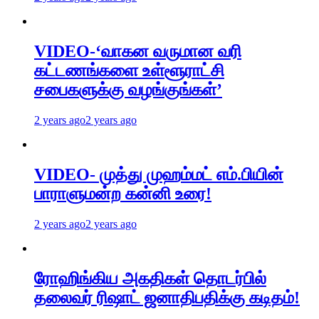
VIDEO-‘வாகன வருமான வரி
கட்டணங்களை உள்ளூராட்சி
சபைகளுக்கு வழங்குங்கள்’
2 years ago
2 years ago
VIDEO- முத்து முஹம்மட் எம்.பியின்
பாராளுமன்ற கன்னி உரை!
2 years ago
2 years ago
ரோஹிங்கிய அகதிகள் தொடர்பில்
தலைவர் ரிஷாட் ஜனாதிபதிக்கு கடிதம்!