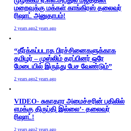
முழக்கம் ஏ.எல்.அப்துல் மஜீத்தின்
மறைவுக்கு மக்கள் காங்கிரஸ் தலைவர்
ரிஷாட் அனுதாபம்!
2 years ago
2 years ago
“தீர்க்கப்படாத பிரச்சினைகளுக்காக
தமிழர் – முஸ்லிம் தரப்பினர் ஒரே
மேடையில் இருந்து பேச வேண்டும்”
2 years ago
2 years ago
VIDEO- சுகாதார அமைச்சரின் பதிலில்
எமக்கு திருப்தி இல்லை’- தலைவர்
ரிஷாட்!
2 years ago
2 years ago