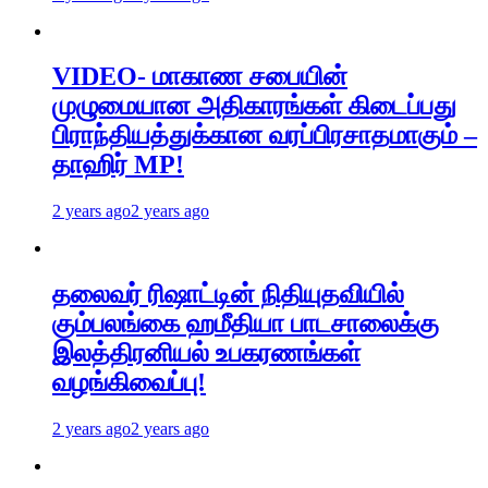
VIDEO- மாகாண சபையின்
முழுமையான அதிகாரங்கள் கிடைப்பது
பிராந்தியத்துக்கான வரப்பிரசாதமாகும் –
தாஹிர் MP!
2 years ago
2 years ago
தலைவர் ரிஷாட்டின் நிதியுதவியில்
கும்பலங்கை ஹமீதியா பாடசாலைக்கு
இலத்திரனியல் உபகரணங்கள்
வழங்கிவைப்பு!
2 years ago
2 years ago