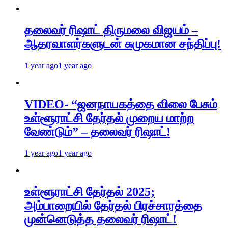
தலைவர் ரிஷாட் திருமலை விஜயம் –
ஆதரவாளர்களுடன் சுமுகமான சந்திப்பு!
1 year ago
1 year ago
VIDEO- “ஜனநாயகத்தை விலை பேசும்
உள்ளூராட்சி தேர்தல் முறைய மாற்ற
வேண்டும்” – தலைவர் ரிஷாட்!
1 year ago
1 year ago
உள்ளூராட்சி தேர்தல் 2025;
அம்பாறையில் தேர்தல் பிரச்சாரத்தை
முன்னெடுத்த தலைவர் ரிஷாட்!