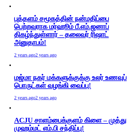
புத்தளம் சமூகத்தின் நன்மதிப்பை
பெற்றவராக மர்ஹூம் பீ.எம்.ஜனாப்
திகழ்ந்துள்ளார் – தலைவர் ரிஷாட்
அனுதாபம்!
2 years ago
2 years ago
மஜ்மா நகர் மக்களுக்குக்கு உலர் உணவுப்
பொருட்கள் வழங்கி வைப்பு!
2 years ago
2 years ago
ACJU சாளம்பைக்குளம் கிளை – முத்து
முஹம்மட் எம்.பி சந்திப்பு!