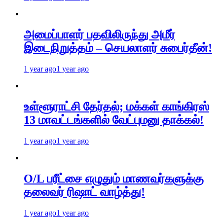
அமைப்பாளர் பதவிலிருந்து அமீர்
இடைநிறுத்தம் – செயலாளர் சுபைர்தீன்!
1 year ago
1 year ago
உள்ளூராட்சி தேர்தல்; மக்கள் காங்கிரஸ்
13 மாவட்டங்களில் வேட்புமனு தாக்கல்!
1 year ago
1 year ago
O/L பரீட்சை எழுதும் மாணவர்களுக்கு
தலைவர் ரிஷாட் வாழ்த்து!
1 year ago
1 year ago