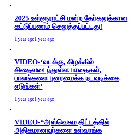
2025 உள்ளூராட்சி மன்ற தேர்தலுக்கான
கட்டுப்பணம் செலுத்தப்பட்டது!
1 year ago
1 year ago
VIDEO-‘வடக்கு, கிழக்கில்
சிதைவடைந்துள்ள பாதைகள்,
பாலங்களை புனரமைக்க நடவடிக்கை
எடுங்கள்’
1 year ago
1 year ago
VIDEO-“அஸ்வெசும திட்டத்தில்
அதிகமானவர்களை உள்வாங்க