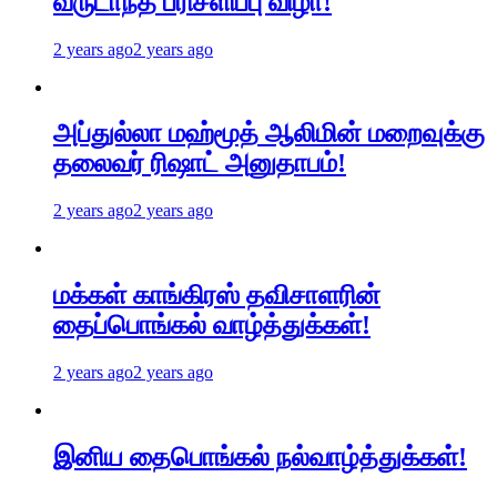
வருடாந்த பரிசளிப்பு விழா!
2 years ago
2 years ago
அப்துல்லா மஹ்மூத் ஆலிமின் மறைவுக்கு
தலைவர் ரிஷாட் அனுதாபம்!
2 years ago
2 years ago
மக்கள் காங்கிரஸ் தவிசாளரின்
தைப்பொங்கல் வாழ்த்துக்கள்!
2 years ago
2 years ago
இனிய தைபொங்கல் நல்வாழ்த்துக்கள்!