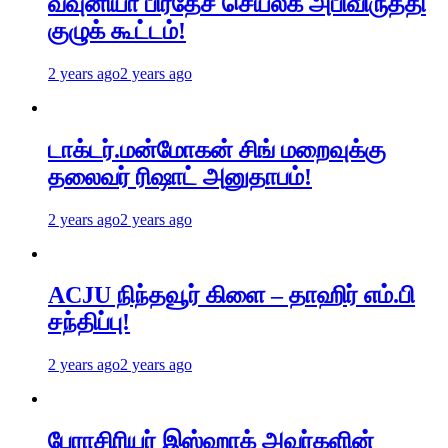
வவுனியா பிரதேச செயலக அபிவிருத்தி
குழுக் கூட்டம்!
2 years ago
2 years ago
டாக்டர்.மன்மோகன் சிங் மறைவுக்கு
தலைவர் ரிஷாட் அனுதாபம்!
2 years ago
2 years ago
ACJU நிந்தவூர் கிளை – தாஹிர் எம்.பி
சந்திப்பு!
2 years ago
2 years ago
பேராசிரியர் இஸ்ஹாக் அவர்களின்