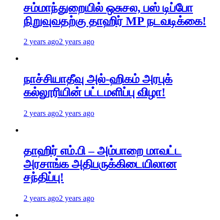
சம்மாந்துறையில் ஒசுசல, பஸ் டிப்போ
நிறுவுவதற்கு தாஹிர் MP நடவடிக்கை!
2 years ago
2 years ago
நாச்சியாதீவு அல்-ஹிகம் அரபுக்
கல்லூரியின் பட்டமளிப்பு விழா!
2 years ago
2 years ago
தாஹிர் எம்.பி – அம்பாறை மாவட்ட
அரசாங்க அதிபருக்கிடையிலான
சந்திப்பு!
2 years ago
2 years ago