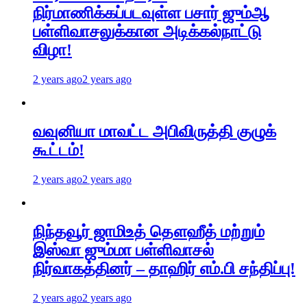
நிர்மாணிக்கப்படவுள்ள பசார் ஜும்ஆ
பள்ளிவாசலுக்கான அடிக்கல்நாட்டு
விழா!
2 years ago
2 years ago
வவுனியா மாவட்ட அபிவிருத்தி குழுக்
கூட்டம்!
2 years ago
2 years ago
நிந்தவூர் ஜாமிஉத் தௌஹீத் மற்றும்
இஸ்வா ஜும்மா பள்ளிவாசல்
நிர்வாகத்தினர் – தாஹிர் எம்.பி சந்திப்பு!
2 years ago
2 years ago