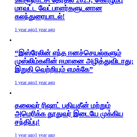
மாவட்ட வேட்பாளர்களுடனான
கலந்துரையாடல்!
1 year ago
1 year ago
“இஸ்ரேலின் எந்த ஈனச்செயல்களும்
முஸ்லிம்களின் ஈமானை அழித்துவிடாது;
இறுதி வெற்றியும் எமக்கே”
1 year ago
1 year ago
தலைவர் ரிஷாட் பதியுதீன் மற்றும்
அமெரிக்க தூதுவர் இடையே முக்கிய
சந்திப்பு!
1 year ago
1 year ago