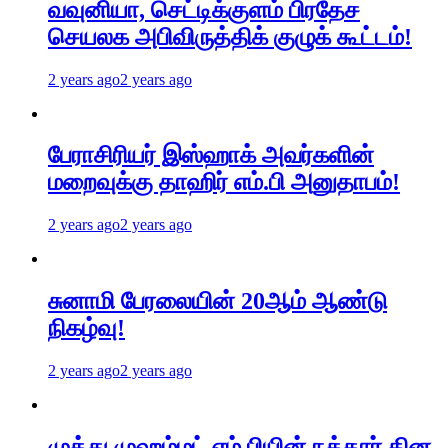
வவுனியா, செட்டிக்குளம் பிரதேச
செயலக அபிவிருத்திக் குழுக் கூட்டம்!
2 years ago
2 years ago
பேராசிரியர் இஸ்ஹாக் அவர்களின்
மறைவுக்கு தாஹிர் எம்.பி அனுதாபம்!
2 years ago
2 years ago
சுனாமி பேரலையின் 20ஆம் ஆண்டு
நிகழ்வு!
2 years ago
2 years ago
முத்து முஹம்மட் எம்.பியின் நத்தார் தின