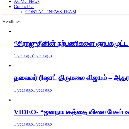
ACMC News
Contact Us
CONTACT NEWS TEAM
Headlines
“சிராஜுதீனின் நற்பணிகளை ஞாபகமூட்ட க
1 year ago
1 year ago
தலைவர் ரிஷாட் திருமலை விஜயம் – ஆதரவ
1 year ago
1 year ago
VIDEO- “ஜனநாயகத்தை விலை பேசும் உள்ள
1 year ago
1 year ago