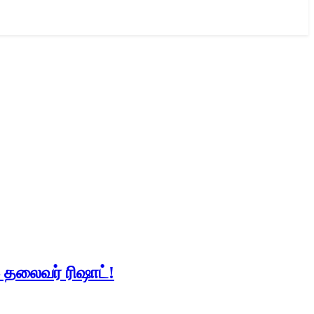
 தலைவர் ரிஷாட்!