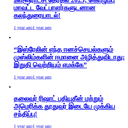
மாவட்ட வேட்பாளர்களுடனான
கலந்துரையாடல்!
1 year ago
1 year ago
“இஸ்ரேலின் எந்த ஈனச்செயல்களும்
முஸ்லிம்களின் ஈமானை அழித்துவிடாது;
இறுதி வெற்றியும் எமக்கே”
1 year ago
1 year ago
தலைவர் ரிஷாட் பதியுதீன் மற்றும்
அமெரிக்க தூதுவர் இடையே முக்கிய
சந்திப்பு!
1 year ago
1 year ago