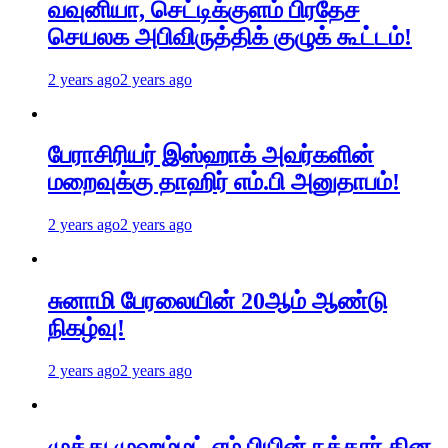
வவுனியா, செட்டிக்குளம் பிரதேச
செயலக அபிவிருத்திக் குழுக் கூட்டம்!
2 years ago
2 years ago
பேராசிரியர் இஸ்ஹாக் அவர்களின்
மறைவுக்கு தாஹிர் எம்.பி அனுதாபம்!
2 years ago
2 years ago
சுனாமி பேரலையின் 20ஆம் ஆண்டு
நிகழ்வு!
2 years ago
2 years ago
முத்து முஹம்மட் எம்.பியின் நத்தார் தின