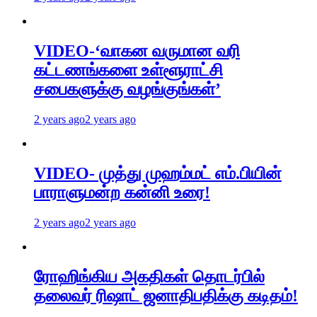
VIDEO-‘வாகன வருமான வரி
கட்டணங்களை உள்ளூராட்சி
சபைகளுக்கு வழங்குங்கள்’
2 years ago
2 years ago
VIDEO- முத்து முஹம்மட் எம்.பியின்
பாராளுமன்ற கன்னி உரை!
2 years ago
2 years ago
ரோஹிங்கிய அகதிகள் தொடர்பில்
தலைவர் ரிஷாட் ஜனாதிபதிக்கு கடிதம்!