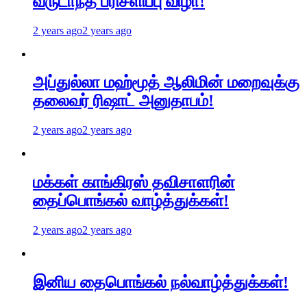
வருடாந்த பரிசளிப்பு விழா!
2 years ago
2 years ago
அப்துல்லா மஹ்மூத் ஆலிமின் மறைவுக்கு
தலைவர் ரிஷாட் அனுதாபம்!
2 years ago
2 years ago
மக்கள் காங்கிரஸ் தவிசாளரின்
தைப்பொங்கல் வாழ்த்துக்கள்!
2 years ago
2 years ago
இனிய தைபொங்கல் நல்வாழ்த்துக்கள்!