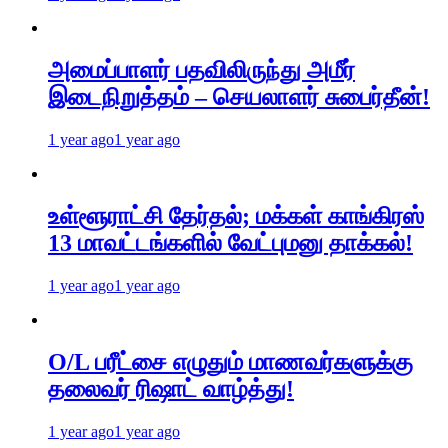
அமைப்பாளர் பதவிலிருந்து அமீர்
இடைநிறுத்தம் – செயலாளர் சுபைர்தீன்!
1 year ago
1 year ago
உள்ளூராட்சி தேர்தல்; மக்கள் காங்கிரஸ்
13 மாவட்டங்களில் வேட்புமனு தாக்கல்!
1 year ago
1 year ago
O/L பரீட்சை எழுதும் மாணவர்களுக்கு
தலைவர் ரிஷாட் வாழ்த்து!
1 year ago
1 year ago