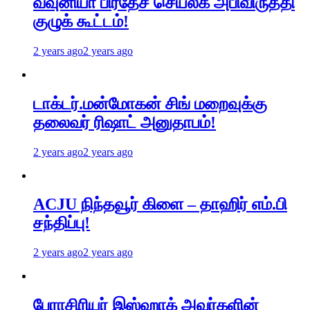
வவுனியா பிரதேச செயலக அபிவிருத்தி
குழுக் கூட்டம்!
2 years ago
2 years ago
டாக்டர்.மன்மோகன் சிங் மறைவுக்கு
தலைவர் ரிஷாட் அனுதாபம்!
2 years ago
2 years ago
ACJU நிந்தவூர் கிளை – தாஹிர் எம்.பி
சந்திப்பு!
2 years ago
2 years ago
பேராசிரியர் இஸ்ஹாக் அவர்களின்