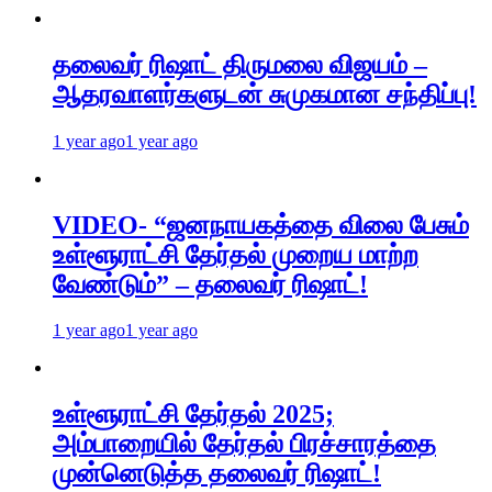
தலைவர் ரிஷாட் திருமலை விஜயம் –
ஆதரவாளர்களுடன் சுமுகமான சந்திப்பு!
1 year ago
1 year ago
VIDEO- “ஜனநாயகத்தை விலை பேசும்
உள்ளூராட்சி தேர்தல் முறைய மாற்ற
வேண்டும்” – தலைவர் ரிஷாட்!
1 year ago
1 year ago
உள்ளூராட்சி தேர்தல் 2025;
அம்பாறையில் தேர்தல் பிரச்சாரத்தை
முன்னெடுத்த தலைவர் ரிஷாட்!