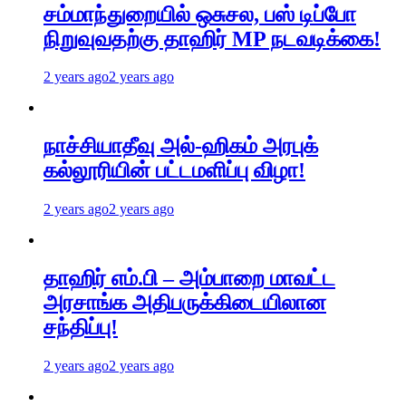
சம்மாந்துறையில் ஒசுசல, பஸ் டிப்போ
நிறுவுவதற்கு தாஹிர் MP நடவடிக்கை!
2 years ago
2 years ago
நாச்சியாதீவு அல்-ஹிகம் அரபுக்
கல்லூரியின் பட்டமளிப்பு விழா!
2 years ago
2 years ago
தாஹிர் எம்.பி – அம்பாறை மாவட்ட
அரசாங்க அதிபருக்கிடையிலான
சந்திப்பு!
2 years ago
2 years ago