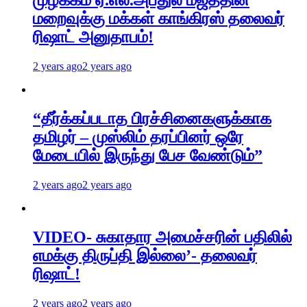
முழக்கம் ஏ.எல்.அப்துல் மஜீத்தின்
மறைவுக்கு மக்கள் காங்கிரஸ் தலைவர்
ரிஷாட் அனுதாபம்!
2 years ago
2 years ago
“தீர்க்கப்படாத பிரச்சினைகளுக்காக
தமிழர் – முஸ்லிம் தரப்பினர் ஒரே
மேடையில் இருந்து பேச வேண்டும்”
2 years ago
2 years ago
VIDEO- சுகாதார அமைச்சரின் பதிலில்
எமக்கு திருப்தி இல்லை’- தலைவர்
ரிஷாட்!
2 years ago
2 years ago