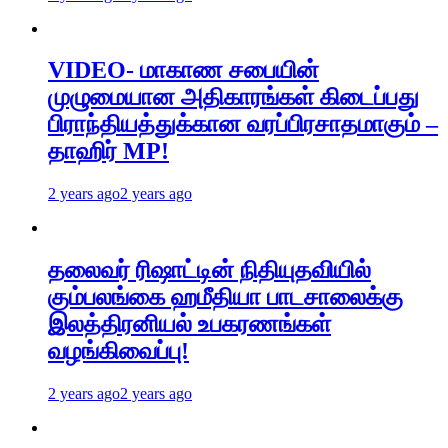
VIDEO- மாகாண சபையின்
முழுமையான அதிகாரங்கள் கிடைப்பது
பிராந்தியத்துக்கான வரப்பிரசாதமாகும் –
தாஹிர் MP!
2 years ago
2 years ago
தலைவர் ரிஷாட்டின் நிதியுதவியில்
கும்பலங்கை ஹமீதியா பாடசாலைக்கு
இலத்திரனியல் உபகரணங்கள்
வழங்கிவைப்பு!
2 years ago
2 years ago