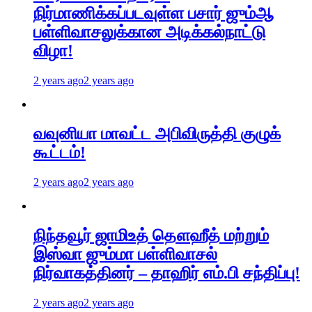
நிர்மாணிக்கப்படவுள்ள பசார் ஜும்ஆ
பள்ளிவாசலுக்கான அடிக்கல்நாட்டு
விழா!
2 years ago
2 years ago
வவுனியா மாவட்ட அபிவிருத்தி குழுக்
கூட்டம்!
2 years ago
2 years ago
நிந்தவூர் ஜாமிஉத் தௌஹீத் மற்றும்
இஸ்வா ஜும்மா பள்ளிவாசல்
நிர்வாகத்தினர் – தாஹிர் எம்.பி சந்திப்பு!
2 years ago
2 years ago