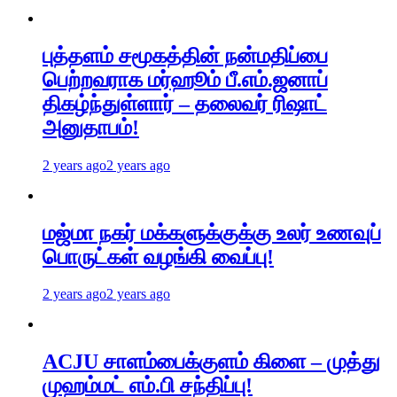
புத்தளம் சமூகத்தின் நன்மதிப்பை
பெற்றவராக மர்ஹூம் பீ.எம்.ஜனாப்
திகழ்ந்துள்ளார் – தலைவர் ரிஷாட்
அனுதாபம்!
2 years ago
2 years ago
மஜ்மா நகர் மக்களுக்குக்கு உலர் உணவுப்
பொருட்கள் வழங்கி வைப்பு!
2 years ago
2 years ago
ACJU சாளம்பைக்குளம் கிளை – முத்து
முஹம்மட் எம்.பி சந்திப்பு!