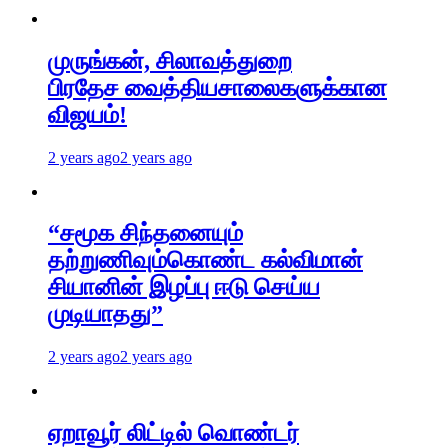
முருங்கன், சிலாவத்துறை
பிரதேச வைத்தியசாலைகளுக்கான
விஜயம்!
2 years ago
2 years ago
“சமூக சிந்தனையும்
தற்றுணிவும்கொண்ட கல்விமான்
சியானின் இழப்பு ஈடு செய்ய
முடியாதது”
2 years ago
2 years ago
ஏறாவூர் லிட்டில் வொண்டர்