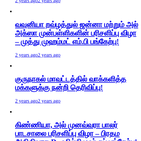
2 years ago
2 years ago
வவுனியா றவ்ழத்துல் ஜன்னா மற்றும் அல்
அக்ஸா முன்பள்ளிகளின் பரிசளிப்பு விழா
– முத்து முஹம்மட் எம்.பி பங்கேற்பு!
2 years ago
2 years ago
குருநாகல் மாவட்டத்தில் வாக்களித்த
மக்களுக்கு நன்றி தெரிவிப்பு!
2 years ago
2 years ago
கிண்ணியா, அல் முனவ்வரா பாலர்
பாடசாலை பரிசளிப்பு விழா – பிரதம