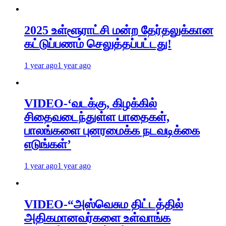
2025 உள்ளூராட்சி மன்ற தேர்தலுக்கான
கட்டுப்பணம் செலுத்தப்பட்டது!
1 year ago
1 year ago
VIDEO-‘வடக்கு, கிழக்கில்
சிதைவடைந்துள்ள பாதைகள்,
பாலங்களை புனரமைக்க நடவடிக்கை
எடுங்கள்’
1 year ago
1 year ago
VIDEO-“அஸ்வெசும திட்டத்தில்
அதிகமானவர்களை உள்வாங்க